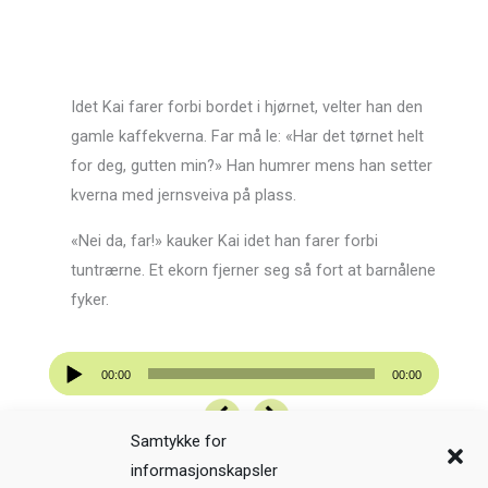
Idet Kai farer forbi bordet i hjørnet, velter han den
gamle kaffekverna. Far må le: «Har det tørnet helt
for deg, gutten min?» Han humrer mens han setter
kverna med jernsveiva på plass.
«Nei da, far!» kauker Kai idet han farer forbi
tuntrærne. Et ekorn fjerner seg så fort at barnålene
fyker.
Lydavspiller
00:00
00:00
Samtykke for
informasjonskapsler