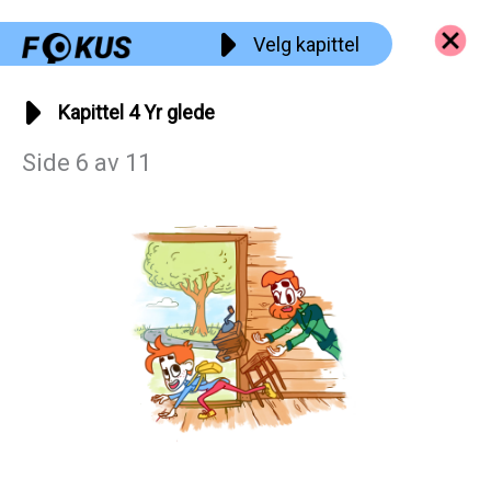
Hopp
Velg kapittel
rett
til
innholdet
Kapittel 4 Yr glede
Side 6 av 11