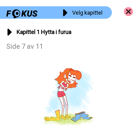
Hopp
Velg kapittel
rett
til
innholdet
Kapittel 1 Hytta i furua
Side 7 av 11