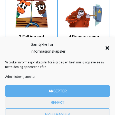
3 Fyll inn ord
4 Reparer sang
Samtykke for
informasjonskapsler
Veiledning
Kreditering
Vi bruker informasjonskapsler for å gi deg en best mulig opplevelse av
nettsiden og tjenestene våre.
Nettstedskart
Personvern
Administrer tjenester
© Toril Karstad Kreativ Læring
AKSEPTER
Fokus digital læringsressurs er utviklet i samarbeid med Dysleksi
BENEKT
Norge
ved hjelp av midler fra Stiftelsen Dam.
PREFERANSER