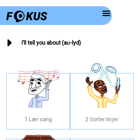
Hopp
rett
til
innholdet
I’ll tell you about (aʊ-lyd)
1 Lær sang
2 Sorter linjer