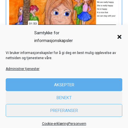
Samtykke for
informasjonskapsler
Veiledning
Kreditering
Vi bruker informasjonskapsler for å gi deg en best mulig opplevelse av
nettsiden og tjenestene våre.
Nettstedskart
Personvern
Administrer tjenester
© Toril Karstad Kreativ Læring
AKSEPTER
Fokus digital læringsressurs er utviklet i samarbeid med Dysleksi
BENEKT
Norge
ved hjelp av midler fra Stiftelsen Dam.
PREFERANSER
Cookie-erklæring
Personvern