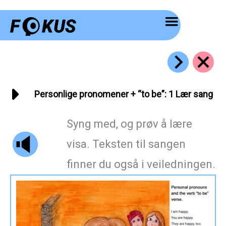
Hopp
rett
til
innholdet
Personlige pronomener + “to be”: 1 Lær sang
Syng med, og prøv å lære
visa. Teksten til sangen
finner du også i veiledningen.