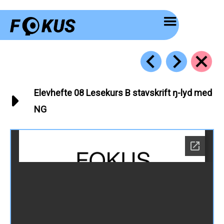
Hopp
rett
til
innholdet
Elevhefte 08 Lesekurs B stavskrift ŋ-lyd med
NG