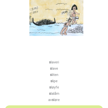
s
laveri
s
lave
s
liten
s
lipe
s
løyfe
s
lalåm
av
s
løre