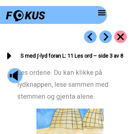
Hopp
rett
til
innholdet
S med ʃ-lyd foran L: 11 Les ord – side 3 av 8
Les ordene. Du kan klikke på
lydknappen, lese sammen med
stemmen og gjenta alene.