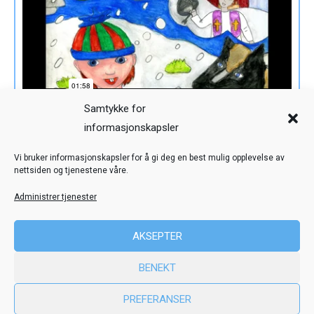
Samtykke for
informasjonskapsler
Veiledning
Kreditering
Vi bruker informasjonskapsler for å gi deg en best mulig opplevelse av
nettsiden og tjenestene våre.
Nettstedskart
Personvern
Administrer tjenester
© Toril Karstad Kreativ Læring
AKSEPTER
Fokus digital læringsressurs er utviklet i samarbeid med Dysleksi
BENEKT
Norge
ved hjelp av midler fra Stiftelsen Dam.
PREFERANSER