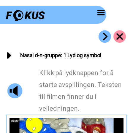
Hopp
rett
til
innholdet
Nasal d-n-gruppe: 1 Lyd og symbol
Klikk på lydknappen for å
starte avspillingen. Teksten
til filmen finner du i
veiledningen.