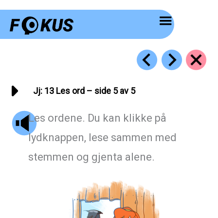
Hopp
rett
til
innholdet
Jj: 13 Les ord – side 5 av 5
Les ordene. Du kan klikke på
lydknappen, lese sammen med
stemmen og gjenta alene.