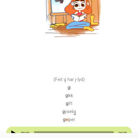
(Feit g har j-lyd)
g
i
g
ikk
g
ift
g
yseli
g
g
ei
per
Lydavspiller
00:00
00:00